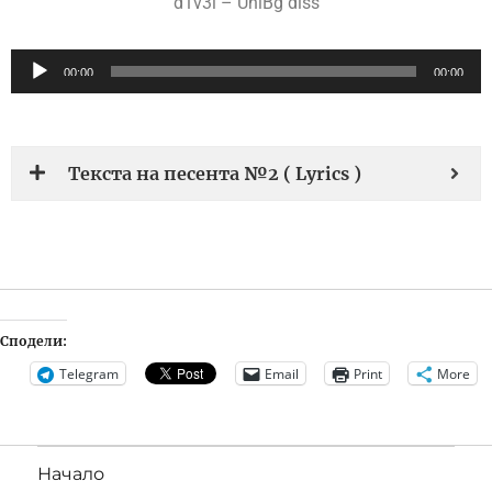
d1v3l – UniBg diss
Audio
00:00
00:00
Player
Текста на песента №2 ( Lyrics )
Сподели:
Telegram
Email
Print
More
Начало