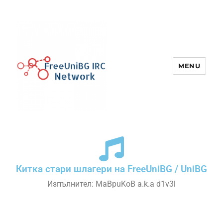
MENU
UniBG IRC Network
Китка стари шлагери на FreeUniBG / UniBG
Изпълнител: MaBpuKoB a.k.a d1v3l