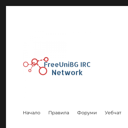
UniBG IRC BGIRC miRC Chat FreeUniBG Чат
UniBG IRC Network
Начало
Правила
Форуми
Уебчат