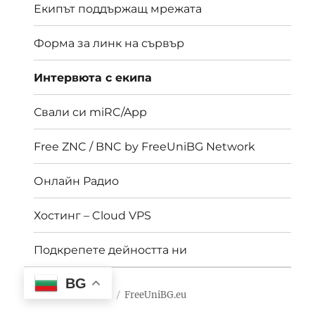
Екипът поддържащ мрежата
Форма за линк на сървър
Интервюта с екипа
Свали си miRC/App
Free ZNC / BNC by FreeUniBG Network
Онлайн Радио
Хостинг – Cloud VPS
Подкрепете дейността ни
BG
UniBG IRC Network
FreeUniBG.eu